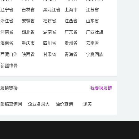
治区
辽宁省
吉林省
黑龙江省
上海市
江苏省
浙江省
安徽省
福建省
江西省
山东省
河南省
湖北省
湖南省
广东省
广西壮族
自治区
海南省
重庆市
四川省
贵州省
云南省
西藏自治
陕西省
甘肃省
青海省
宁夏回族
区
自治区
新疆维吾
尔自治区
友情链接
我要换友链
邮编查询网
企业名录大
油价查询
迅美
全