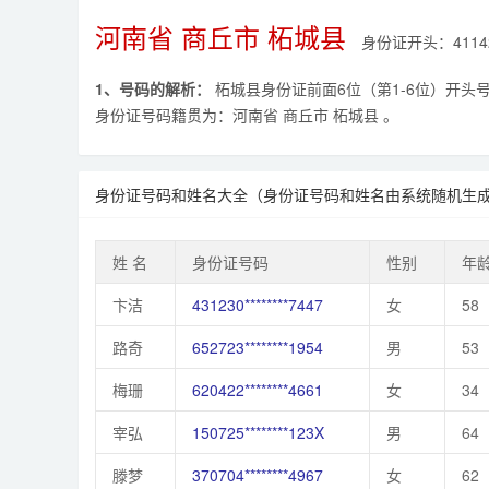
河南省 商丘市 柘城县
身份证开头：4114
1、号码的解析：
柘城县身份证前面6位（第1-6位）开头号码是
身份证号码籍贯为：河南省 商丘市 柘城县 。
身份证号码和姓名大全（身份证号码和姓名由系统随机生
姓 名
身份证号码
性别
年
卞洁
431230********7447
女
58
路奇
652723********1954
男
53
梅珊
620422********4661
女
34
宰弘
150725********123X
男
64
滕梦
370704********4967
女
62