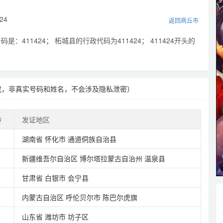
24
返回商丘市
：411424； 柘城县的行政代码为411424； 411424开头的
成，非真实号码和姓名，不会涉及隐私泄密）
龄
发证地区
湖南省
怀化市
通道侗族自治县
新疆维吾尔自治区
博尔塔拉蒙古自治州
温泉县
甘肃省
白银市
会宁县
内蒙古自治区
呼伦贝尔市
陈巴尔虎旗
山东省
潍坊市
坊子区