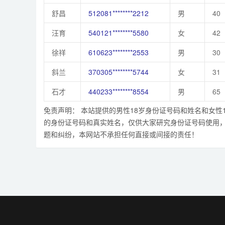
舒昌
512081********2212
男
40
汪育
540121********5580
女
42
徐祥
610623********2553
男
30
斜兰
370305********5744
女
31
石才
440233********8554
男
65
免责声明： 本站提供的男性18岁身份证号码和姓名和女
的身份证号码和真实姓名，仅供大家研究身份证号码使用，
题和纠纷，本网站不承担任何直接或间接的责任！