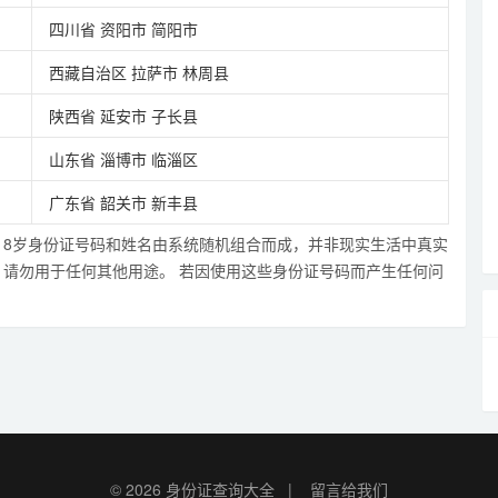
四川省
资阳市
简阳市
西藏自治区
拉萨市
林周县
陕西省
延安市
子长县
山东省
淄博市
临淄区
广东省
韶关市
新丰县
性18岁身份证号码和姓名由系统随机组合而成，并非现实生活中真实
请勿用于任何其他用途。 若因使用这些身份证号码而产生任何问
© 2026
身份证查询大全
|
留言给我们