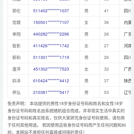
郭伦
511402********1037
男
41
四川
宫婕
150501********7107
女
36
内蒙
单翔
440282********2296
男
26
广东
昝影
411426********1742
女
27
河南
郗和
511301********1719
男
26
四川
蓬萍
451302********7523
女
32
广西
斜泽
610424********4412
男
37
陕西
养弘
210381********5417
男
53
辽宁
免责声明： 本站提供的男性18岁身份证号码和姓名和女性18岁
身份证号码和姓名由系统随机组合而成，并非现实生活中真实的
身份证号码和真实姓名，仅供大家研究身份证号码使用，请勿用
于任何其他用途。 若因使用这些身份证号码而产生任何问题和纠
纷，本网站不承担任何直接或间接的责任！