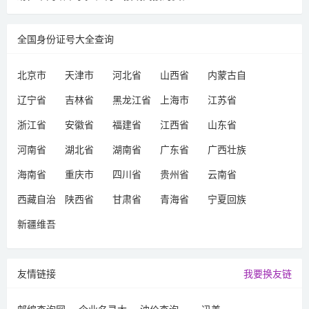
全国身份证号大全查询
北京市
天津市
河北省
山西省
内蒙古自
治区
辽宁省
吉林省
黑龙江省
上海市
江苏省
浙江省
安徽省
福建省
江西省
山东省
河南省
湖北省
湖南省
广东省
广西壮族
自治区
海南省
重庆市
四川省
贵州省
云南省
西藏自治
陕西省
甘肃省
青海省
宁夏回族
区
自治区
新疆维吾
尔自治区
友情链接
我要换友链