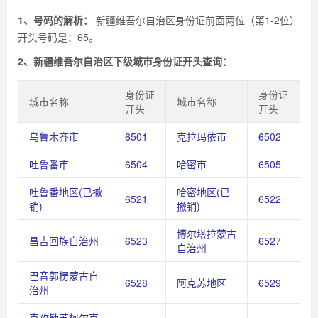
1、号码的解析：
新疆维吾尔自治区身份证前面两位（第1-2位）
开头号码是：65。
2、新疆维吾尔自治区下级城市身份证开头查询：
身份证
身份证
城市名称
城市名称
开头
开头
乌鲁木齐市
6501
克拉玛依市
6502
吐鲁番市
6504
哈密市
6505
吐鲁番地区(已撤
哈密地区(已
6521
6522
销)
撤销)
博尔塔拉蒙古
昌吉回族自治州
6523
6527
自治州
巴音郭楞蒙古自
6528
阿克苏地区
6529
治州
克孜勒苏柯尔克