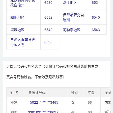
6530
喀什地区
6531
孜自治州
伊犁哈萨克自
和田地区
6532
6540
治州
塔城地区
6542
阿勒泰地区
6543
自治区直辖县级
6590
行政区划
身份证号码和姓名大全（身份证号码和姓名由系统随机生成，非
真实号码和姓名，不会涉及隐私泄密）
姓 名
身份证号码
性别
年龄
发证
庾婷
150221********3465
女
66
内蒙
向国
330103********863X
男
68
浙江