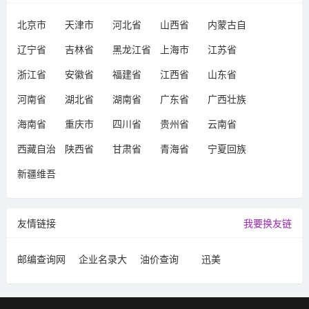
北京市
天津市
河北省
山西省
内蒙古自
治区
辽宁省
吉林省
黑龙江省
上海市
江苏省
浙江省
安徽省
福建省
江西省
山东省
河南省
湖北省
湖南省
广东省
广西壮族
自治区
海南省
重庆市
四川省
贵州省
云南省
西藏自治
陕西省
甘肃省
青海省
宁夏回族
区
自治区
新疆维吾
尔自治区
友情链接
我要换友链
邮编查询网
企业名录大
油价查询
迅美
全