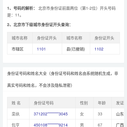
1、号码的解析：
北京市身份证前面两位（第1-2位）开头号码
是：11。
2、北京市下级城市身份证开头查询：
城市名称
身份证开头
城市名称
身份证开头
市辖区
1101
县(已撤销)
1102
身份证号码和姓名大全（身份证号码和姓名由系统随机生成，非
真实号码和姓名，不会涉及隐私泄密）
姓 名
身份证号码
性别
年龄
发证
栾纨
371202********3045
女
33
山东
包亨
450108********9214
男
67
广西