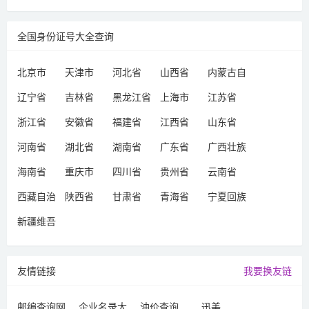
全国身份证号大全查询
北京市
天津市
河北省
山西省
内蒙古自
治区
辽宁省
吉林省
黑龙江省
上海市
江苏省
浙江省
安徽省
福建省
江西省
山东省
河南省
湖北省
湖南省
广东省
广西壮族
自治区
海南省
重庆市
四川省
贵州省
云南省
西藏自治
陕西省
甘肃省
青海省
宁夏回族
区
自治区
新疆维吾
尔自治区
友情链接
我要换友链
邮编查询网
企业名录大
油价查询
迅美