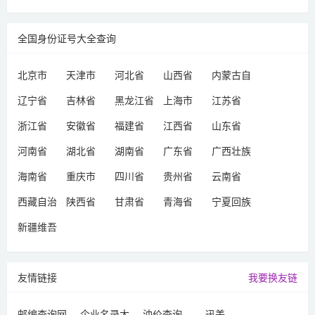
全国身份证号大全查询
北京市
天津市
河北省
山西省
内蒙古自
治区
辽宁省
吉林省
黑龙江省
上海市
江苏省
浙江省
安徽省
福建省
江西省
山东省
河南省
湖北省
湖南省
广东省
广西壮族
自治区
海南省
重庆市
四川省
贵州省
云南省
西藏自治
陕西省
甘肃省
青海省
宁夏回族
区
自治区
新疆维吾
尔自治区
友情链接
我要换友链
邮编查询网
企业名录大
油价查询
迅美