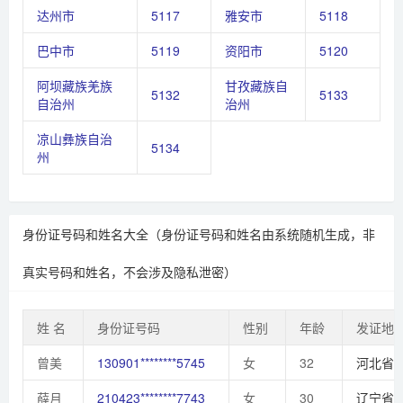
达州市
5117
雅安市
5118
巴中市
5119
资阳市
5120
阿坝藏族羌族
甘孜藏族自
5132
5133
自治州
治州
凉山彝族自治
5134
州
身份证号码和姓名大全（身份证号码和姓名由系统随机生成，非
真实号码和姓名，不会涉及隐私泄密）
姓 名
身份证号码
性别
年龄
发证地
曾美
130901********5745
女
32
河北省
薛月
210423********7743
女
30
辽宁省