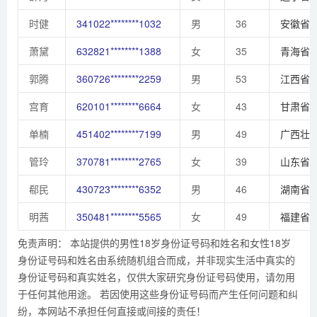
时健
341022********1032
男
36
安徽省
萧黛
632821********1388
女
35
青海省
郭腾
360726********2259
男
53
江西省
宫育
620101********6664
女
43
甘肃省
单楠
451402********7199
男
49
广西壮
管玲
370781********2765
女
39
山东省
郗民
430723********6352
男
46
湖南省
明茜
350481********5565
女
49
福建省
免责声明： 本站提供的男性18岁身份证号码和姓名和女性18岁
身份证号码和姓名由系统随机组合而成，并非现实生活中真实的
身份证号码和真实姓名，仅供大家研究身份证号码使用，请勿用
于任何其他用途。 若因使用这些身份证号码而产生任何问题和纠
纷，本网站不承担任何直接或间接的责任！