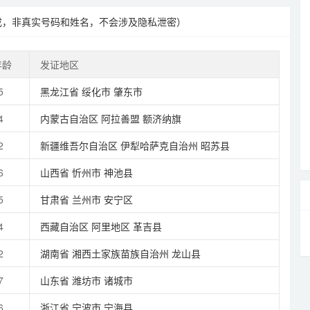
成，非真实号码和姓名，不会涉及隐私泄密）
年龄
发证地区
5
黑龙江省
绥化市
肇东市
4
内蒙古自治区
阿拉善盟
额济纳旗
2
新疆维吾尔自治区
伊犁哈萨克自治州
昭苏县
6
山西省
忻州市
神池县
5
甘肃省
兰州市
安宁区
4
西藏自治区
阿里地区
革吉县
2
湖南省
湘西土家族苗族自治州
龙山县
7
山东省
潍坊市
诸城市
6
浙江省
宁波市
宁海县