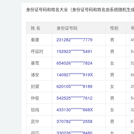
身份证号码和姓名大全（身份证号码和姓名由系统随机生
姓 名
身份证号码
性别
秦康
231282********7779
男
4
呼延时
152923********5491
男
5
暴莺
654026********7824
女
5
诸安
140927********919X
男
6
封黛
620105********8189
女
2
仲俊
542525********7612
男
5
班纯
433130********668X
女
3
武中
370782********2558
男
6
阎巧
330226********8480
女
5