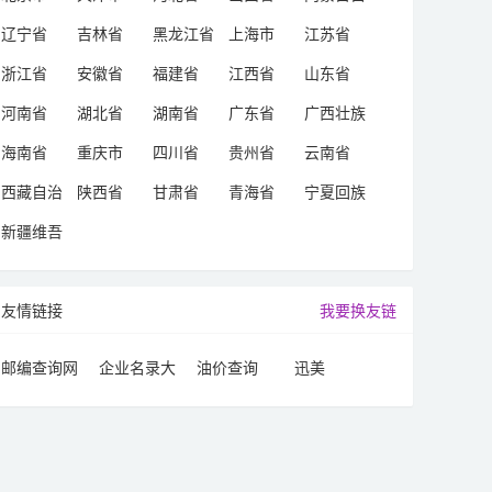
治区
辽宁省
吉林省
黑龙江省
上海市
江苏省
浙江省
安徽省
福建省
江西省
山东省
河南省
湖北省
湖南省
广东省
广西壮族
自治区
海南省
重庆市
四川省
贵州省
云南省
西藏自治
陕西省
甘肃省
青海省
宁夏回族
区
自治区
新疆维吾
尔自治区
友情链接
我要换友链
邮编查询网
企业名录大
油价查询
迅美
全