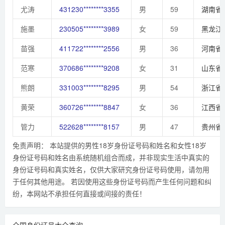
尤涛
431230********3355
男
59
湖南省
施墨
230505********3989
女
59
黑龙江
苗强
411722********2556
男
36
河南省
范寒
370686********9208
女
31
山东省
熊朗
331003********8295
男
54
浙江省
黄荣
360726********8847
女
36
江西省
管力
522628********8157
男
47
贵州省
免责声明： 本站提供的男性18岁身份证号码和姓名和女性18岁
身份证号码和姓名由系统随机组合而成，并非现实生活中真实的
身份证号码和真实姓名，仅供大家研究身份证号码使用，请勿用
于任何其他用途。 若因使用这些身份证号码而产生任何问题和纠
纷，本网站不承担任何直接或间接的责任！