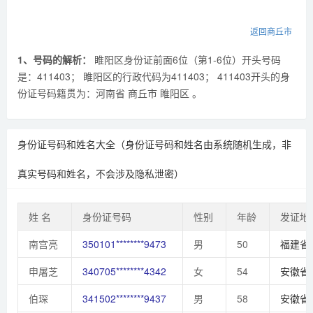
返回商丘市
1、号码的解析：
睢阳区身份证前面6位（第1-6位）开头号码
是：411403； 睢阳区的行政代码为411403； 411403开头的身
份证号码籍贯为：河南省 商丘市 睢阳区 。
身份证号码和姓名大全（身份证号码和姓名由系统随机生成，非
真实号码和姓名，不会涉及隐私泄密）
姓 名
身份证号码
性别
年龄
发证地
南宫亮
350101********9473
男
50
福建省
申屠芝
340705********4342
女
54
安徽省
伯琛
341502********9437
男
58
安徽省