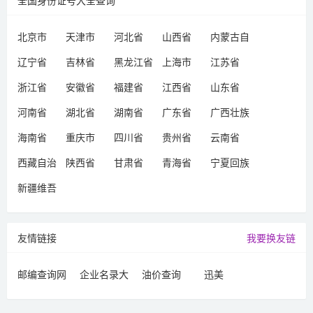
全国身份证号大全查询
北京市
天津市
河北省
山西省
内蒙古自
治区
辽宁省
吉林省
黑龙江省
上海市
江苏省
浙江省
安徽省
福建省
江西省
山东省
河南省
湖北省
湖南省
广东省
广西壮族
自治区
海南省
重庆市
四川省
贵州省
云南省
西藏自治
陕西省
甘肃省
青海省
宁夏回族
区
自治区
新疆维吾
尔自治区
友情链接
我要换友链
邮编查询网
企业名录大
油价查询
迅美
全