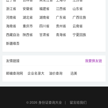
浙江省
安徽省
福建省
江西省
山东省
河南省
湖北省
湖南省
广东省
广西壮族
自治区
海南省
重庆市
四川省
贵州省
云南省
西藏自治
陕西省
甘肃省
青海省
宁夏回族
区
自治区
新疆维吾
尔自治区
友情链接
我要换友链
邮编查询网
企业名录大
油价查询
迅美
全
© 2026
身份证查询大全
|
留言给我们