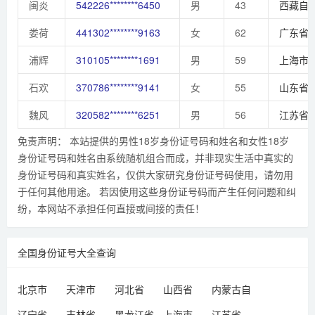
闽炎
542226********6450
男
43
西藏自
娄荷
441302********9163
女
62
广东省
浦辉
310105********1691
男
59
上海市
石欢
370786********9141
女
55
山东省
魏风
320582********6251
男
56
江苏省
免责声明： 本站提供的男性18岁身份证号码和姓名和女性18岁
身份证号码和姓名由系统随机组合而成，并非现实生活中真实的
身份证号码和真实姓名，仅供大家研究身份证号码使用，请勿用
于任何其他用途。 若因使用这些身份证号码而产生任何问题和纠
纷，本网站不承担任何直接或间接的责任！
全国身份证号大全查询
北京市
天津市
河北省
山西省
内蒙古自
治区
辽宁省
吉林省
黑龙江省
上海市
江苏省