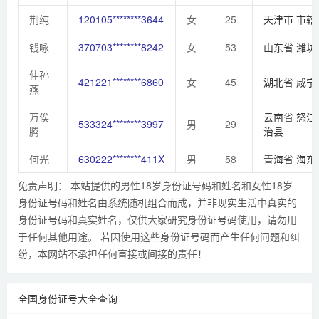
荆纯
120105********3644
女
25
天津市
市辖
钱咏
370703********8242
女
53
山东省
潍坊
仲孙
421221********6860
女
45
湖北省
咸宁
燕
万俟
云南省
怒江
533324********3997
男
29
腾
治县
何光
630222********411X
男
58
青海省
海东
免责声明： 本站提供的男性18岁身份证号码和姓名和女性18岁
身份证号码和姓名由系统随机组合而成，并非现实生活中真实的
身份证号码和真实姓名，仅供大家研究身份证号码使用，请勿用
于任何其他用途。 若因使用这些身份证号码而产生任何问题和纠
纷，本网站不承担任何直接或间接的责任！
全国身份证号大全查询