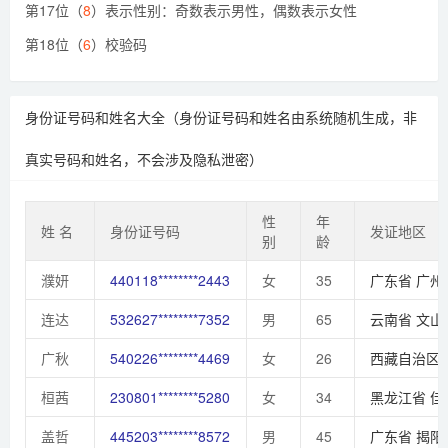
第17位（
8
）表示性别：奇数表示男性，偶数表示女性
第18位（
6
）校验码
身份证号码和姓名大全（身份证号码和姓名由系统随机生成，非
真实号码和姓名，不会涉及隐私泄密）
性
年
姓 名
身份证号码
发证地区
别
龄
濮妍
440118********2443
女
35
广东省
广州
连达
532627********7352
男
65
云南省
文山
广秋
540226********4469
女
26
西藏自治区
桓茜
230801********5280
女
34
黑龙江省
佳
盖哲
445203********8572
男
45
广东省
揭阳