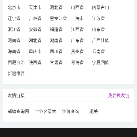
北京市
天津市
河北省
山西省
内蒙古自
治区
辽宁省
吉林省
黑龙江省
上海市
江苏省
浙江省
安徽省
福建省
江西省
山东省
河南省
湖北省
湖南省
广东省
广西壮族
自治区
海南省
重庆市
四川省
贵州省
云南省
西藏自治
陕西省
甘肃省
青海省
宁夏回族
区
自治区
新疆维吾
尔自治区
友情链接
我要换友链
邮编查询网
企业名录大
油价查询
迅美
全