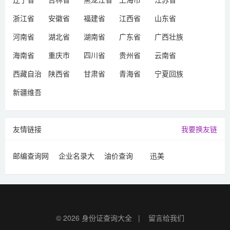
浙江省
安徽省
福建省
江西省
山东省
河南省
湖北省
湖南省
广东省
广西壮族
自治区
海南省
重庆市
四川省
贵州省
云南省
西藏自治
陕西省
甘肃省
青海省
宁夏回族
区
自治区
新疆维吾
尔自治区
友情链接
我要换友链
邮编查询网
企业名录大
油价查询
迅美
全
© 2026
身份证查询大全
|
留言给我们