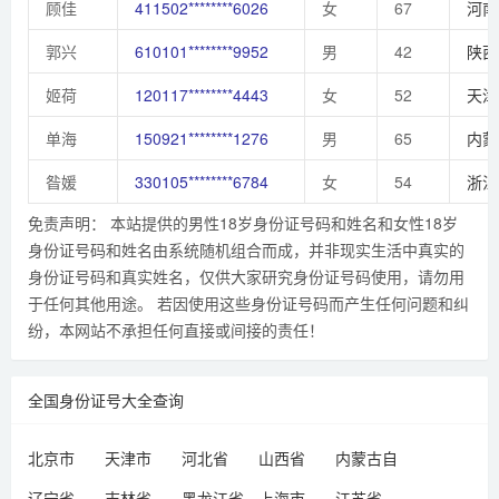
顾佳
411502********6026
女
67
河南
郭兴
610101********9952
男
42
陕西
姬荷
120117********4443
女
52
天津
单海
150921********1276
男
65
内蒙
昝媛
330105********6784
女
54
浙江
免责声明： 本站提供的男性18岁身份证号码和姓名和女性18岁
身份证号码和姓名由系统随机组合而成，并非现实生活中真实的
身份证号码和真实姓名，仅供大家研究身份证号码使用，请勿用
于任何其他用途。 若因使用这些身份证号码而产生任何问题和纠
纷，本网站不承担任何直接或间接的责任！
全国身份证号大全查询
北京市
天津市
河北省
山西省
内蒙古自
治区
辽宁省
吉林省
黑龙江省
上海市
江苏省