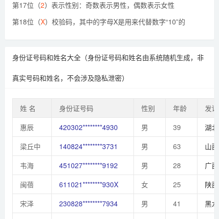
第17位（
2
）表示性别：奇数表示男性，偶数表示女性
第18位（
X
）校验码，其中的字母X是用来代替数字“10”的
身份证号码和姓名大全（身份证号码和姓名由系统随机生成，非
真实号码和姓名，不会涉及隐私泄密）
姓 名
身份证号码
性别
年龄
发证
惠辰
420302********4930
男
39
湖北
梁丘中
140824********3731
男
63
山西
韦海
451027********9192
男
28
广西
闽蓓
611021********930X
女
25
陕西
宋泽
230828********7934
男
41
黑龙