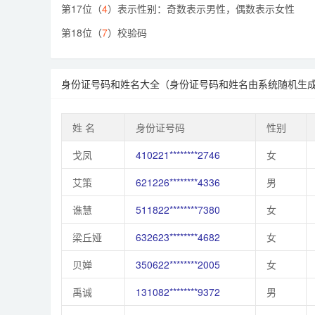
第17位（
4
）表示性别：奇数表示男性，偶数表示女性
第18位（
7
）校验码
身份证号码和姓名大全（身份证号码和姓名由系统随机生
姓 名
身份证号码
性别
戈凤
410221********2746
女
艾策
621226********4336
男
谯慧
511822********7380
女
梁丘娅
632623********4682
女
贝婵
350622********2005
女
禹诚
131082********9372
男