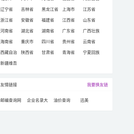
治区
辽宁省
吉林省
黑龙江省
上海市
江苏省
浙江省
安徽省
福建省
江西省
山东省
河南省
湖北省
湖南省
广东省
广西壮族
自治区
海南省
重庆市
四川省
贵州省
云南省
西藏自治
陕西省
甘肃省
青海省
宁夏回族
区
自治区
新疆维吾
尔自治区
友情链接
我要换友链
邮编查询网
企业名录大
油价查询
迅美
全