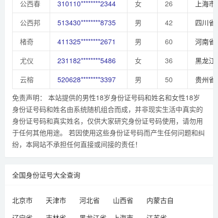
公西春
310110********2344
女
26
上海市
公西邦
513430********8735
男
42
四川省
楮奇
411325********2671
男
60
河南省
尤仪
231182********5486
女
36
黑龙江
云榕
520628********3397
男
50
贵州省
免责声明： 本站提供的男性18岁身份证号码和姓名和女性18岁
身份证号码和姓名由系统随机组合而成，并非现实生活中真实的
身份证号码和真实姓名，仅供大家研究身份证号码使用，请勿用
于任何其他用途。 若因使用这些身份证号码而产生任何问题和纠
纷，本网站不承担任何直接或间接的责任！
全国身份证号大全查询
北京市
天津市
河北省
山西省
内蒙古自
治区
辽宁省
吉林省
黑龙江省
上海市
江苏省