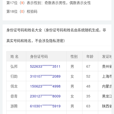
第17位（
9
）表示性别：奇数表示男性，偶数表示女性
第18位（
0
）校验码
身份证号码和姓名大全（身份证号码和姓名由系统随机生成，非
真实号码和姓名，不会涉及隐私泄密）
姓 名
身份证号码
性别
年龄
发证地
弘邦
522633********3511
男
67
贵州省
归韵
310107********2089
女
52
上海市
佴龙
150623********4998
男
48
内蒙古
毋青
230127********8009
女
35
黑龙江
游腾
610301********5919
男
63
陕西省