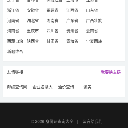
浙江省
安徽省
福建省
江西省
山东省
河南省
湖北省
湖南省
广东省
广西壮族
自治区
海南省
重庆市
四川省
贵州省
云南省
西藏自治
陕西省
甘肃省
青海省
宁夏回族
区
自治区
新疆维吾
尔自治区
友情链接
我要换友链
邮编查询网
企业名录大
油价查询
迅美
全
© 2026
身份证查询大全
|
留言给我们