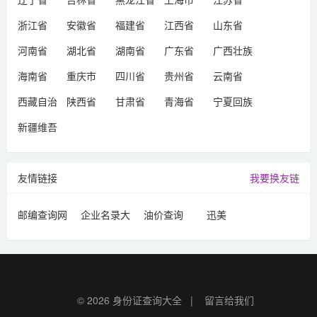
浙江省
安徽省
福建省
江西省
山东省
河南省
湖北省
湖南省
广东省
广西壮族
自治区
海南省
重庆市
四川省
贵州省
云南省
西藏自治
陕西省
甘肃省
青海省
宁夏回族
区
自治区
新疆维吾
尔自治区
友情链接
我要换友链
邮编查询网
企业名录大
油价查询
迅美
全
© 2026
身份证查询大全
|
留言给我们