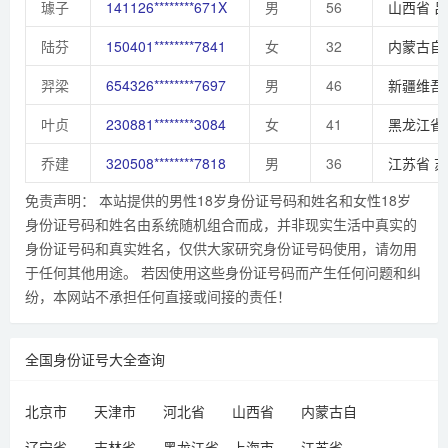
璩子
141126********671X
男
56
山西省
吕
陆芬
150401********7841
女
32
内蒙古自
羿梁
654326********7697
男
46
新疆维吾
叶贞
230881********3084
女
41
黑龙江省
乔建
320508********7818
男
36
江苏省
苏
免责声明： 本站提供的男性18岁身份证号码和姓名和女性18岁
身份证号码和姓名由系统随机组合而成，并非现实生活中真实的
身份证号码和真实姓名，仅供大家研究身份证号码使用，请勿用
于任何其他用途。 若因使用这些身份证号码而产生任何问题和纠
纷，本网站不承担任何直接或间接的责任！
全国身份证号大全查询
北京市
天津市
河北省
山西省
内蒙古自
治区
辽宁省
吉林省
黑龙江省
上海市
江苏省