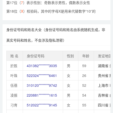
第17位（
7
）表示性别：奇数表示男性，偶数表示女性
第18位（
X
）校验码，其中的字母X是用来代替数字“10”的
身份证号码和姓名大全（身份证号码和姓名由系统随机生成，非
真实号码和姓名，不会涉及隐私泄密）
姓 名
身份证号码
性别
年龄
发证地区
於胜
431382********3035
男
59
湖南省
娄
叶珠
522324********6461
女
26
贵州省
黔
伍蓓
310120********9742
女
52
上海市
市
凌振
220881********1615
男
54
吉林省
白
刁育
512022********9145
女
55
四川省
资