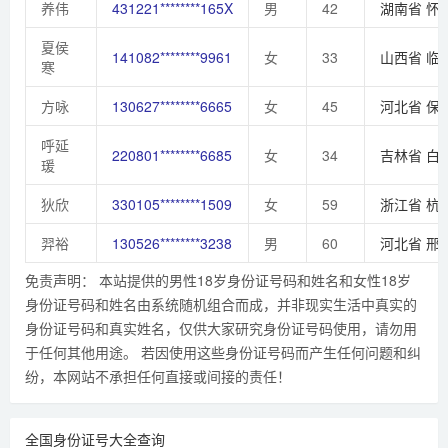
养伟
431221********165X
男
42
湖南省
怀
夏侯
141082********9961
女
33
山西省
临
寒
方咏
130627********6665
女
45
河北省
保
呼延
220801********6685
女
34
吉林省
白
瑗
狄欣
330105********1509
女
59
浙江省
杭
羿裕
130526********3238
男
60
河北省
邢
免责声明： 本站提供的男性18岁身份证号码和姓名和女性18岁
身份证号码和姓名由系统随机组合而成，并非现实生活中真实的
身份证号码和真实姓名，仅供大家研究身份证号码使用，请勿用
于任何其他用途。 若因使用这些身份证号码而产生任何问题和纠
纷，本网站不承担任何直接或间接的责任！
全国身份证号大全查询