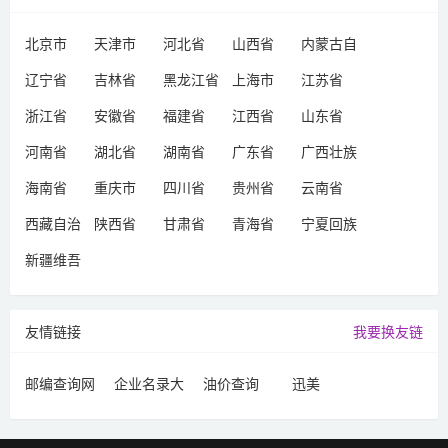
北京市
天津市
河北省
山西省
内蒙古自
治区
辽宁省
吉林省
黑龙江省
上海市
江苏省
浙江省
安徽省
福建省
江西省
山东省
河南省
湖北省
湖南省
广东省
广西壮族
自治区
海南省
重庆市
四川省
贵州省
云南省
西藏自治
陕西省
甘肃省
青海省
宁夏回族
区
自治区
新疆维吾
尔自治区
友情链接
我要换友链
邮编查询网
企业名录大
油价查询
迅美
全