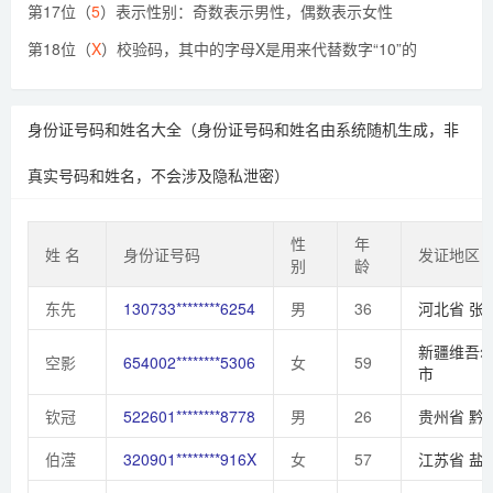
第17位（
5
）表示性别：奇数表示男性，偶数表示女性
第18位（
X
）校验码，其中的字母X是用来代替数字“10”的
身份证号码和姓名大全（身份证号码和姓名由系统随机生成，非
真实号码和姓名，不会涉及隐私泄密）
性
年
姓 名
身份证号码
发证地区
别
龄
东先
130733********6254
男
36
河北省
张
新疆维吾
空影
654002********5306
女
59
市
钦冠
522601********8778
男
26
贵州省
黔
伯滢
320901********916X
女
57
江苏省
盐