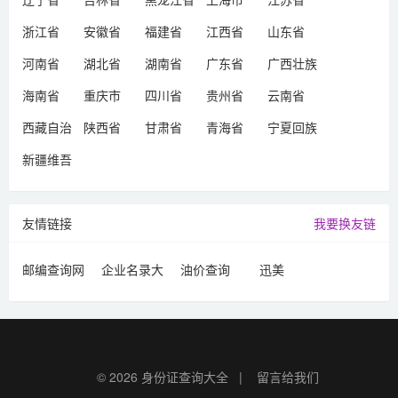
浙江省
安徽省
福建省
江西省
山东省
河南省
湖北省
湖南省
广东省
广西壮族
自治区
海南省
重庆市
四川省
贵州省
云南省
西藏自治
陕西省
甘肃省
青海省
宁夏回族
区
自治区
新疆维吾
尔自治区
友情链接
我要换友链
邮编查询网
企业名录大
油价查询
迅美
全
© 2026
身份证查询大全
|
留言给我们