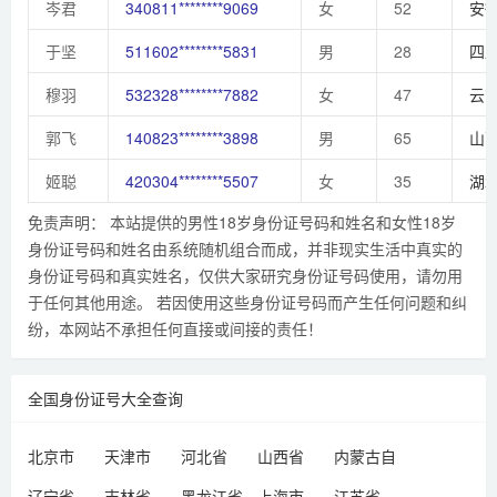
岑君
340811********9069
女
52
安
于坚
511602********5831
男
28
四
穆羽
532328********7882
女
47
云
郭飞
140823********3898
男
65
山
姬聪
420304********5507
女
35
湖
免责声明： 本站提供的男性18岁身份证号码和姓名和女性18岁
身份证号码和姓名由系统随机组合而成，并非现实生活中真实的
身份证号码和真实姓名，仅供大家研究身份证号码使用，请勿用
于任何其他用途。 若因使用这些身份证号码而产生任何问题和纠
纷，本网站不承担任何直接或间接的责任！
全国身份证号大全查询
北京市
天津市
河北省
山西省
内蒙古自
治区
辽宁省
吉林省
黑龙江省
上海市
江苏省