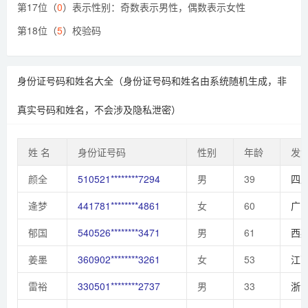
第17位（
0
）表示性别：奇数表示男性，偶数表示女性
第18位（
5
）校验码
身份证号码和姓名大全（身份证号码和姓名由系统随机生成，非
真实号码和姓名，不会涉及隐私泄密）
姓 名
身份证号码
性别
年龄
发
颜全
510521********7294
男
39
四
逄梦
441781********4861
女
60
广
郁国
540526********3471
男
61
西
姜墨
360902********3261
女
53
江
雷裕
330501********2737
男
33
浙