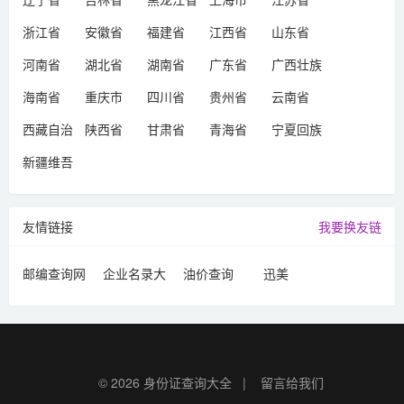
浙江省
安徽省
福建省
江西省
山东省
河南省
湖北省
湖南省
广东省
广西壮族
自治区
海南省
重庆市
四川省
贵州省
云南省
西藏自治
陕西省
甘肃省
青海省
宁夏回族
区
自治区
新疆维吾
尔自治区
友情链接
我要换友链
邮编查询网
企业名录大
油价查询
迅美
全
© 2026
身份证查询大全
|
留言给我们