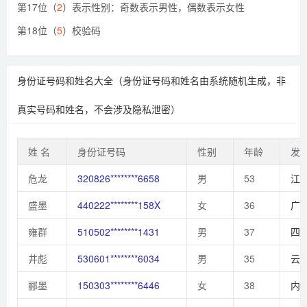
第17位（
2
）表示性别：奇数表示男性，偶数表示女性
第18位（
5
）校验码
身份证号码和姓名大全（身份证号码和姓名由系统随机生成，非
真实号码和姓名，不会涉及隐私泄密）
姓 名
身份证号码
性别
年龄
发
危龙
320826********6658
男
53
江
盛墨
440222********158X
女
36
广
雍群
510502********1431
男
37
四
井彪
530601********6034
男
35
云
郦墨
150303********6446
女
38
内