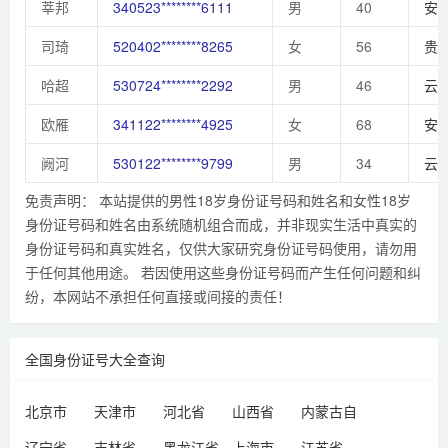
莘邦
340523********6111
男
40
安
司琦
520402********8265
女
56
贵
哈超
530724********2292
男
46
云
欧雁
341122********4925
女
68
安
阙河
530122********9799
男
34
云
免责声明： 本站提供的男性18岁身份证号码和姓名和女性18岁
身份证号码和姓名由系统随机组合而成，并非现实生活中真实的
身份证号码和真实姓名，仅供大家研究身份证号码使用，请勿用
于任何其他用途。 若因使用这些身份证号码而产生任何问题和纠
纷，本网站不承担任何直接或间接的责任！
全国身份证号大全查询
北京市
天津市
河北省
山西省
内蒙古自
治区
辽宁省
吉林省
黑龙江省
上海市
江苏省