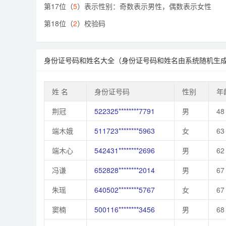
第17位（
5
）表示性别：奇数表示男性，偶数表示女性
第18位（
2
）校验码
身份证号码和姓名大全（身份证号码和姓名由系统随机生
姓 名
身份证号码
性别
年
荆冠
522325********7791
男
48
端木娥
511723********5963
女
63
端木心
542431********2696
男
62
冯谦
652828********2014
男
67
朱瑶
640502********5767
女
67
窦楠
500116********3456
男
68