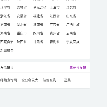
治区
辽宁省
吉林省
黑龙江省
上海市
江苏省
浙江省
安徽省
福建省
江西省
山东省
河南省
湖北省
湖南省
广东省
广西壮族
自治区
海南省
重庆市
四川省
贵州省
云南省
西藏自治
陕西省
甘肃省
青海省
宁夏回族
区
自治区
新疆维吾
尔自治区
友情链接
我要换友链
邮编查询网
企业名录大
油价查询
迅美
全