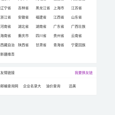
治区
辽宁省
吉林省
黑龙江省
上海市
江苏省
浙江省
安徽省
福建省
江西省
山东省
河南省
湖北省
湖南省
广东省
广西壮族
自治区
海南省
重庆市
四川省
贵州省
云南省
西藏自治
陕西省
甘肃省
青海省
宁夏回族
区
自治区
新疆维吾
尔自治区
友情链接
我要换友链
邮编查询网
企业名录大
油价查询
迅美
全