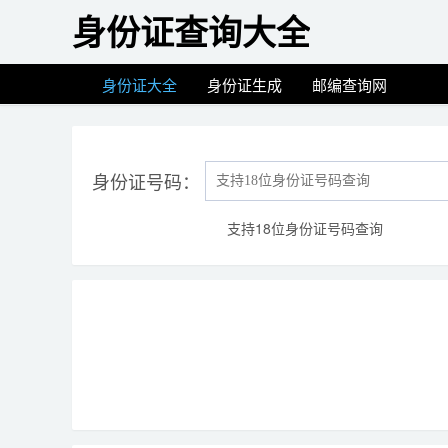
身份证查询大全
身份证大全
身份证生成
邮编查询网
身份证号码：
支持18位身份证号码查询