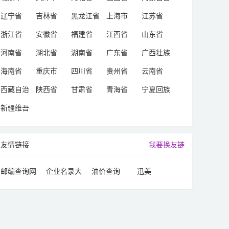
治区
辽宁省
吉林省
黑龙江省
上海市
江苏省
浙江省
安徽省
福建省
江西省
山东省
河南省
湖北省
湖南省
广东省
广西壮族
自治区
海南省
重庆市
四川省
贵州省
云南省
西藏自治
陕西省
甘肃省
青海省
宁夏回族
区
自治区
新疆维吾
尔自治区
友情链接
我要换友链
邮编查询网
企业名录大
油价查询
迅美
全