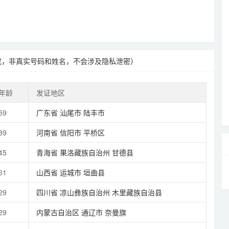
成，非真实号码和姓名，不会涉及隐私泄密）
年龄
发证地区
59
广东省
汕尾市
陆丰市
39
河南省
信阳市
平桥区
45
青海省
果洛藏族自治州
甘德县
61
山西省
运城市
垣曲县
29
四川省
凉山彝族自治州
木里藏族自治县
29
内蒙古自治区
通辽市
奈曼旗