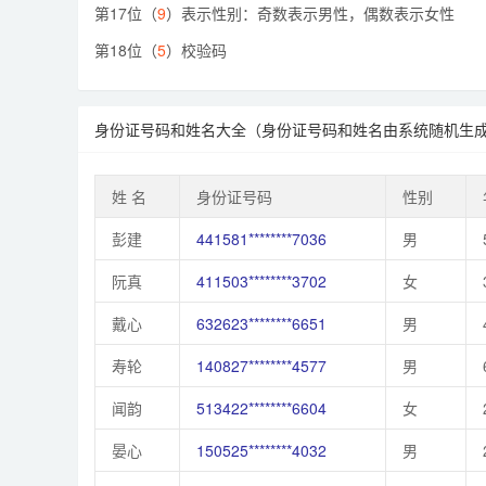
第17位（
9
）表示性别：奇数表示男性，偶数表示女性
第18位（
5
）校验码
身份证号码和姓名大全（身份证号码和姓名由系统随机生
姓 名
身份证号码
性别
彭建
441581********7036
男
阮真
411503********3702
女
戴心
632623********6651
男
寿轮
140827********4577
男
闻韵
513422********6604
女
晏心
150525********4032
男