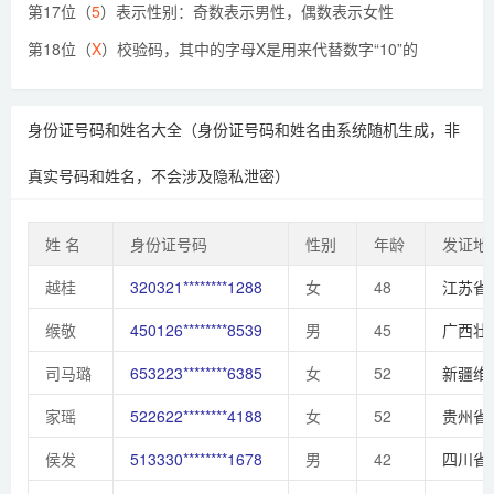
第17位（
5
）表示性别：奇数表示男性，偶数表示女性
第18位（
X
）校验码，其中的字母X是用来代替数字“10”的
身份证号码和姓名大全（身份证号码和姓名由系统随机生成，非
真实号码和姓名，不会涉及隐私泄密）
姓 名
身份证号码
性别
年龄
发证地
越桂
320321********1288
女
48
江苏省
缑敬
450126********8539
男
45
广西壮
司马璐
653223********6385
女
52
新疆维
家瑶
522622********4188
女
52
贵州省
侯发
513330********1678
男
42
四川省