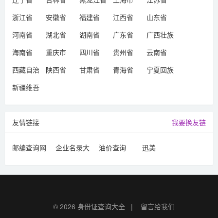
浙江省
安徽省
福建省
江西省
山东省
河南省
湖北省
湖南省
广东省
广西壮族
自治区
海南省
重庆市
四川省
贵州省
云南省
西藏自治
陕西省
甘肃省
青海省
宁夏回族
区
自治区
新疆维吾
尔自治区
友情链接
我要换友链
邮编查询网
企业名录大
油价查询
迅美
全
© 2026
身份证查询大全
|
留言给我们