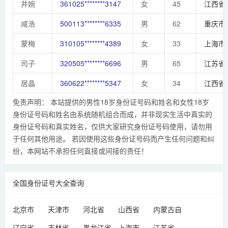
井婉
361025********3147
女
45
江西省
咸浩
500113********6335
男
62
重庆市
蒙梅
310105********4389
女
33
上海市
司子
320505********6696
男
65
江苏省
居晶
360622********5347
女
34
江西省
免责声明： 本站提供的男性18岁身份证号码和姓名和女性18岁
身份证号码和姓名由系统随机组合而成，并非现实生活中真实的
身份证号码和真实姓名，仅供大家研究身份证号码使用，请勿用
于任何其他用途。 若因使用这些身份证号码而产生任何问题和纠
纷，本网站不承担任何直接或间接的责任！
全国身份证号大全查询
北京市
天津市
河北省
山西省
内蒙古自
治区
辽宁省
吉林省
黑龙江省
上海市
江苏省