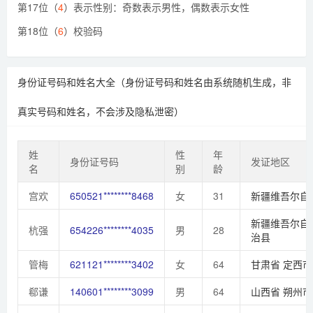
第17位（
4
）表示性别：奇数表示男性，偶数表示女性
第18位（
6
）校验码
身份证号码和姓名大全（身份证号码和姓名由系统随机生成，非
真实号码和姓名，不会涉及隐私泄密）
姓
性
年
身份证号码
发证地区
名
别
龄
宫欢
650521********8468
女
31
新疆维吾尔自
新疆维吾尔自
杭强
654226********4035
男
28
治县
管梅
621121********3402
女
64
甘肃省
定西市
郗谦
140601********3099
男
64
山西省
朔州市