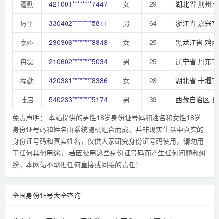
蓬勤
421001********7447
女
29
湖北省
荆州市
厉平
330402********5811
男
64
浙江省
嘉兴市
索娅
230306********8848
女
25
黑龙江省
鸡西
冉磊
210602********5034
男
25
辽宁省
丹东市
程勤
420381********8386
女
28
湖北省
十堰市
陆启
540233********5174
男
39
西藏自治区
日
免责声明： 本站提供的男性18岁身份证号码和姓名和女性18岁
身份证号码和姓名由系统随机组合而成，并非现实生活中真实的
身份证号码和真实姓名，仅供大家研究身份证号码使用，请勿用
于任何其他用途。 若因使用这些身份证号码而产生任何问题和纠
纷，本网站不承担任何直接或间接的责任！
全国身份证号大全查询