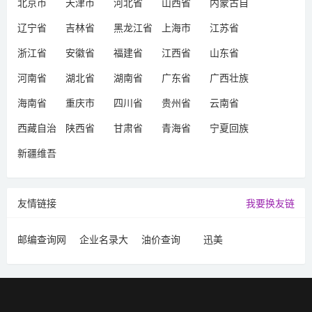
北京市
天津市
河北省
山西省
内蒙古自
治区
辽宁省
吉林省
黑龙江省
上海市
江苏省
浙江省
安徽省
福建省
江西省
山东省
河南省
湖北省
湖南省
广东省
广西壮族
自治区
海南省
重庆市
四川省
贵州省
云南省
西藏自治
陕西省
甘肃省
青海省
宁夏回族
区
自治区
新疆维吾
尔自治区
友情链接
我要换友链
邮编查询网
企业名录大
油价查询
迅美
全