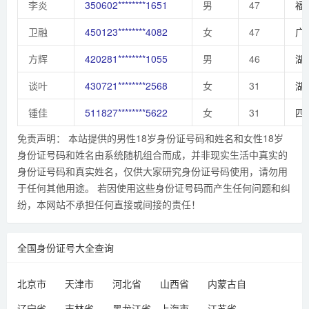
李炎
350602********1651
男
47
福
卫融
450123********4082
女
47
广
方辉
420281********1055
男
46
湖
谈叶
430721********2568
女
31
湖
锺佳
511827********5622
女
31
四
免责声明： 本站提供的男性18岁身份证号码和姓名和女性18岁
身份证号码和姓名由系统随机组合而成，并非现实生活中真实的
身份证号码和真实姓名，仅供大家研究身份证号码使用，请勿用
于任何其他用途。 若因使用这些身份证号码而产生任何问题和纠
纷，本网站不承担任何直接或间接的责任！
全国身份证号大全查询
北京市
天津市
河北省
山西省
内蒙古自
治区
辽宁省
吉林省
黑龙江省
上海市
江苏省