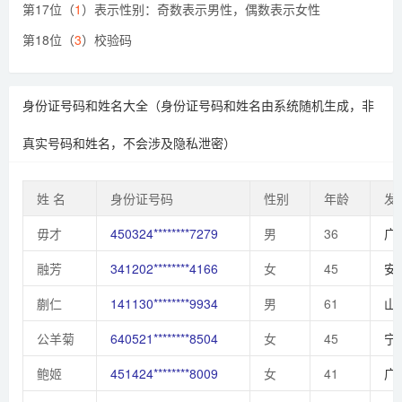
第17位（
1
）表示性别：奇数表示男性，偶数表示女性
第18位（
3
）校验码
身份证号码和姓名大全（身份证号码和姓名由系统随机生成，非
真实号码和姓名，不会涉及隐私泄密）
姓 名
身份证号码
性别
年龄
发
毋才
450324********7279
男
36
广
融芳
341202********4166
女
45
安
蒯仁
141130********9934
男
61
山
公羊菊
640521********8504
女
45
宁
鲍姬
451424********8009
女
41
广