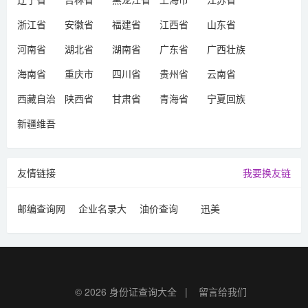
浙江省
安徽省
福建省
江西省
山东省
河南省
湖北省
湖南省
广东省
广西壮族
自治区
海南省
重庆市
四川省
贵州省
云南省
西藏自治
陕西省
甘肃省
青海省
宁夏回族
区
自治区
新疆维吾
尔自治区
友情链接
我要换友链
邮编查询网
企业名录大
油价查询
迅美
全
© 2026
身份证查询大全
|
留言给我们