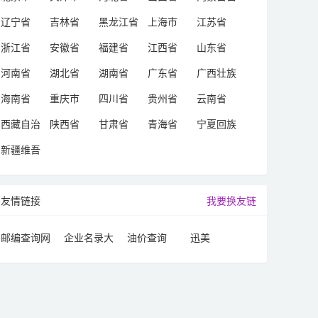
治区
辽宁省
吉林省
黑龙江省
上海市
江苏省
浙江省
安徽省
福建省
江西省
山东省
河南省
湖北省
湖南省
广东省
广西壮族
自治区
海南省
重庆市
四川省
贵州省
云南省
西藏自治
陕西省
甘肃省
青海省
宁夏回族
区
自治区
新疆维吾
尔自治区
友情链接
我要换友链
邮编查询网
企业名录大
油价查询
迅美
全