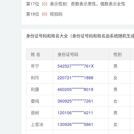
第17位（
0
）表示性别：奇数表示男性，偶数表示女性
第18位（
6
）校验码
身份证号码和姓名大全（身份证号码和姓名由系统随机生
姓 名
身份证号码
性别
年宁
542527********761X
男
利玲
220721********1888
女
利康
460205********8019
男
夔纯
360925********7261
女
毋树
120106********4211
男
上官冰
130926********5861
女