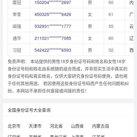
糜冠
150204********2697
男
60
内
宰青
450325********6426
女
61
广
闻强
532931********1777
男
55
云
通华
211021********7085
女
60
辽
习冠
542422********6593
男
32
西
免责声明： 本站提供的男性18岁身份证号码和姓名和女性18岁
身份证号码和姓名由系统随机组合而成，并非现实生活中真实的
身份证号码和真实姓名，仅供大家研究身份证号码使用，请勿用
于任何其他用途。 若因使用这些身份证号码而产生任何问题和纠
纷，本网站不承担任何直接或间接的责任！
全国身份证号大全查询
北京市
天津市
河北省
山西省
内蒙古自
治区
辽宁省
吉林省
黑龙江省
上海市
江苏省