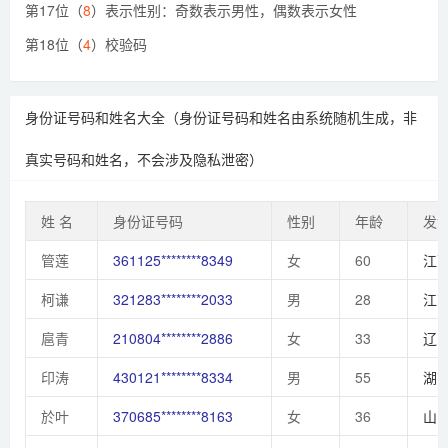
第17位（
8
）表示性别：奇数表示男性，偶数表示女性
第18位（
4
）校验码
身份证号码和姓名大全（身份证号码和姓名由系统随机生成，非
真实号码和姓名，不会涉及隐私泄密）
姓 名
身份证号码
性别
年龄
发
管莲
361125********8349
女
60
江
柯谦
321283********2033
男
28
江
扈青
210804********2886
女
33
辽
印涛
430121********8334
男
55
湖
於叶
370685********8163
女
36
山