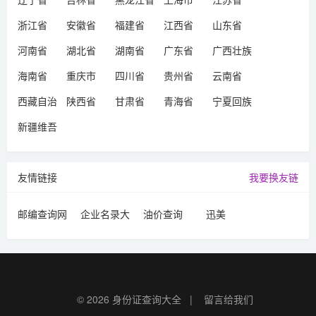
浙江省
安徽省
福建省
江西省
山东省
河南省
湖北省
湖南省
广东省
广西壮族
自治区
海南省
重庆市
四川省
贵州省
云南省
西藏自治
陕西省
甘肃省
青海省
宁夏回族
区
自治区
新疆维吾
尔自治区
友情链接
我要换友链
邮编查询网
企业名录大
油价查询
迅美
全
© 2026
身份证查询大全
|
留言给我们