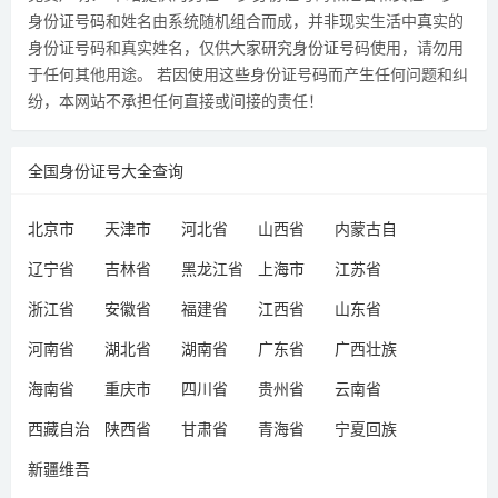
身份证号码和姓名由系统随机组合而成，并非现实生活中真实的
身份证号码和真实姓名，仅供大家研究身份证号码使用，请勿用
于任何其他用途。 若因使用这些身份证号码而产生任何问题和纠
纷，本网站不承担任何直接或间接的责任！
全国身份证号大全查询
北京市
天津市
河北省
山西省
内蒙古自
治区
辽宁省
吉林省
黑龙江省
上海市
江苏省
浙江省
安徽省
福建省
江西省
山东省
河南省
湖北省
湖南省
广东省
广西壮族
自治区
海南省
重庆市
四川省
贵州省
云南省
西藏自治
陕西省
甘肃省
青海省
宁夏回族
区
自治区
新疆维吾