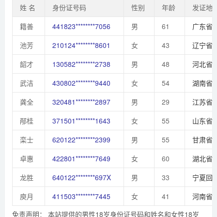
姓 名
身份证号码
性别
年龄
发证地
籍善
441823********7056
男
61
广东省
池芳
210124********8601
女
43
辽宁省
韶才
130582********2738
男
48
河北省
武洁
430802********9440
女
54
湖南省
龚全
320481********2897
男
29
江苏省
邴桂
371501********1643
女
55
山东省
栾士
620122********2399
男
55
甘肃省
卓惠
422801********7649
女
60
湖北省
龙胜
640122********697X
男
33
宁夏回
庾月
411503********7445
女
41
河南省
免责声明： 本站提供的男性18岁身份证号码和姓名和女性18岁