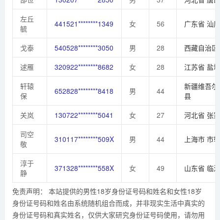
左丘
441521********1349
女
56
广东省
汕
毓
戈泰
540528********3050
男
28
西藏自治区
逑雁
320922********8682
女
28
江苏省
盐
轩辕
新疆维吾尔
652828********8418
男
44
保
县
关岚
130722********5041
女
27
河北省
张
司空
310117********509X
男
44
上海市
市
敬
淳于
371328********558X
女
49
山东省
临
静
免责声明： 本站提供的男性18岁身份证号码和姓名和女性18岁
身份证号码和姓名由系统随机组合而成，并非现实生活中真实的
身份证号码和真实姓名，仅供大家研究身份证号码使用，请勿用