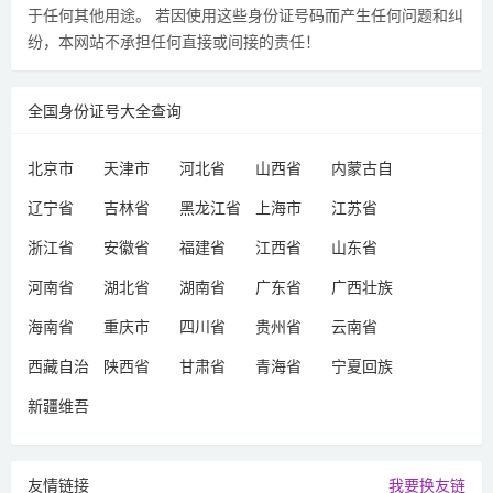
于任何其他用途。 若因使用这些身份证号码而产生任何问题和纠
纷，本网站不承担任何直接或间接的责任！
全国身份证号大全查询
北京市
天津市
河北省
山西省
内蒙古自
治区
辽宁省
吉林省
黑龙江省
上海市
江苏省
浙江省
安徽省
福建省
江西省
山东省
河南省
湖北省
湖南省
广东省
广西壮族
自治区
海南省
重庆市
四川省
贵州省
云南省
西藏自治
陕西省
甘肃省
青海省
宁夏回族
区
自治区
新疆维吾
尔自治区
友情链接
我要换友链