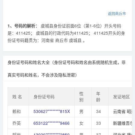
返回商丘市
1、号码的解析：
虞城县身份证前面6位（第1-6位）开头号码
是：411425； 虞城县的行政代码为411425； 411425开头的身
份证号码籍贯为：河南省 商丘市 虞城县 。
身份证号码和姓名大全（身份证号码和姓名由系统随机生成，非
真实号码和姓名，不会涉及隐私泄密）
性
年
姓 名
身份证号码
发证地区
别
龄
赖和
530627********815X
男
34
云南省
昭
乔英
653122********9466
女
33
新疆维吾尔
郜世
130207********2850
男
37
河北省
唐