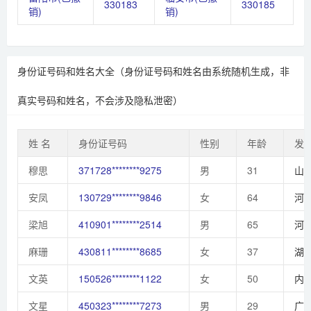
330183
330185
销)
销)
身份证号码和姓名大全（身份证号码和姓名由系统随机生成，非
真实号码和姓名，不会涉及隐私泄密）
姓 名
身份证号码
性别
年龄
发
穆思
371728********9275
男
31
山
安凤
130729********9846
女
64
河
梁旭
410901********2514
男
65
河
麻珊
430811********8685
女
37
湖
文英
150526********1122
女
50
内
文星
450323********7273
男
29
广