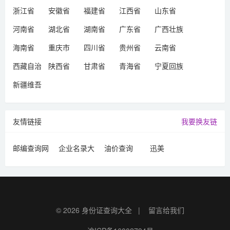
浙江省
安徽省
福建省
江西省
山东省
河南省
湖北省
湖南省
广东省
广西壮族
自治区
海南省
重庆市
四川省
贵州省
云南省
西藏自治
陕西省
甘肃省
青海省
宁夏回族
区
自治区
新疆维吾
尔自治区
友情链接
我要换友链
邮编查询网
企业名录大
油价查询
迅美
全
© 2026
身份证查询大全
|
留言给我们