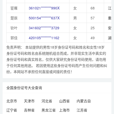
宦雁
361021********990X
女
68
江
楚辰
500154********637X
男
57
重
钦叶
341602********3729
女
25
安
郭佳
420105********1162
女
49
湖
免责声明： 本站提供的男性18岁身份证号码和姓名和女性18岁
身份证号码和姓名由系统随机组合而成，并非现实生活中真实的
身份证号码和真实姓名，仅供大家研究身份证号码使用，请勿用
于任何其他用途。 若因使用这些身份证号码而产生任何问题和纠
纷，本网站不承担任何直接或间接的责任！
全国身份证号大全查询
北京市
天津市
河北省
山西省
内蒙古自
治区
辽宁省
吉林省
黑龙江省
上海市
江苏省